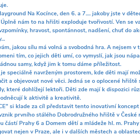
uje.
ayground Na Kocínce, den 6. a 7.... jakoby jste v děte
Úplně nám to na hřišti exploduje tvořivostí. Ven se va
 vzpomínky, hravost, spontánnost, nadšení, chuť do akc
...
ívám, jakou sílu má volná a svobodná hra. A nejsem v 
eni tím, co jejich děti umí, co vymyslí, jak jsou nápad
vládnou samy, když jim k tomu dáme příležitost.
 je speciálně navrženým prostorem, kde děti mají mo
 učit a objevovat nové věci. Jedná se o oplocené hřiště 
, které dohlížejí lektoři. Děti zde mají k dispozici růz
odněcují k aktivitě a kreativitě.
" si klade za cíl představit tento inovativní koncept 
vznik prvního stálého Dobrodružného hřiště v České r
 částí Prahy 6 a Domem dětí a mládeže hl. m. Prahy 
ovat nejen v Praze, ale i v dalších městech a oblaste