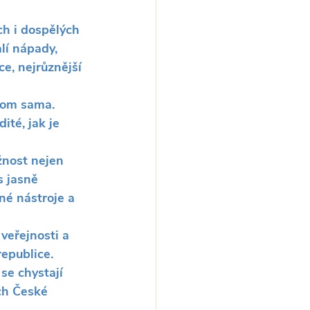
ch i dospělých 
lí nápady, 
e, nejrůznější 
tom sama. 
ité, jak je 
žnost nejen 
s jasně 
né nástroje a 
veřejnosti a 
epublice. 
se chystají 
ch České 