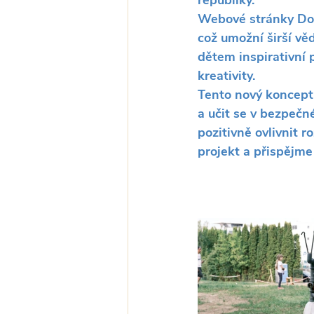
Webové stránky Dobr
což umožní širší vě
dětem inspirativní p
kreativity.
Tento nový koncept
a učit se v bezpečn
pozitivně ovlivnit r
projekt a přispějme