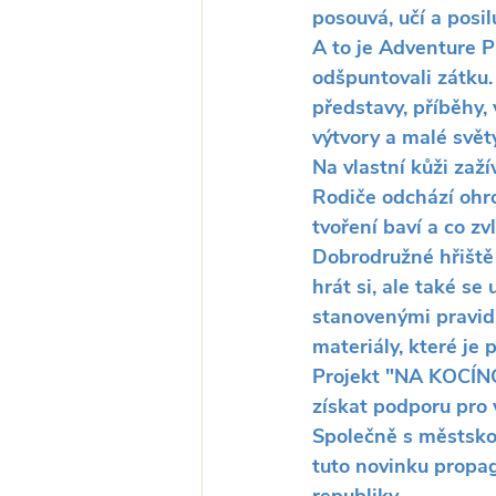
posouvá, učí a posil
A to je Adventure Pl
odšpuntovali zátku. 
představy, příběhy,
výtvory a malé světy
Na vlastní kůži zaž
Rodiče odchází ohrom
tvoření baví a co z
Dobrodružné hřiště
hrát si, ale také se
stanovenými pravidly
materiály, které je p
Projekt "NA KOCÍNCE
získat podporu pro 
Společně s městskou
tuto novinku propag
republiky.