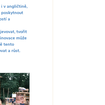
 v angličtině, 
n poskytnout 
stí a 
vovat, tvořit 
 inovace může 
ě tento 
vat a růst.