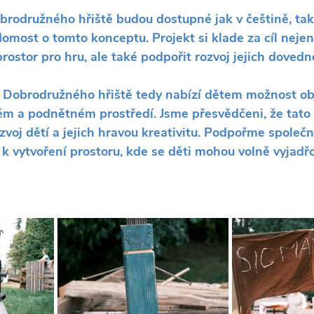
odružného hřiště budou dostupné jak v češtině, tak i
domost o tomto konceptu. Projekt si klade za cíl neje
rostor pro hru, ale také podpořit rozvoj jejich dovedno
 Dobrodružného hřiště tedy nabízí dětem možnost obje
ém a podnětném prostředí. Jsme přesvědčeni, že tato
ozvoj dětí a jejich hravou kreativitu. Podpořme společn
 k vytvoření prostoru, kde se děti mohou volně vyjadřo