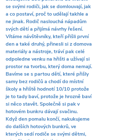
se svými rodiči, jak se domlouvají, jak 
a co postaví, proč to udělají takhle a 
ne jinak. Rodič naslouchá nápadům 
svých dětí a přijímá návrhy řešení.
Vítáme návštěvníky, kteří přišli první 
den a také druhý, přinesli si z domova 
materiály a nástroje, tráví pak celé 
odpoledne venku na hřišti a užívají si 
prostor na tvorbu, který doma nemají.
Bavíme se s partou dětí, které přišly 
samy bez rodičů a chodí do místní 
školy a hřiště hodnotí 10/10 protože 
je to tady baví, protože je hrozně baví 
si něco stavět. Společně si pak v 
hotovém bunkru dávají svačinu.
Když den pomalu končí, nakukujeme 
do dalších hotových bunkrů, ve 
kterých sedí rodiče se svými dětmi, 