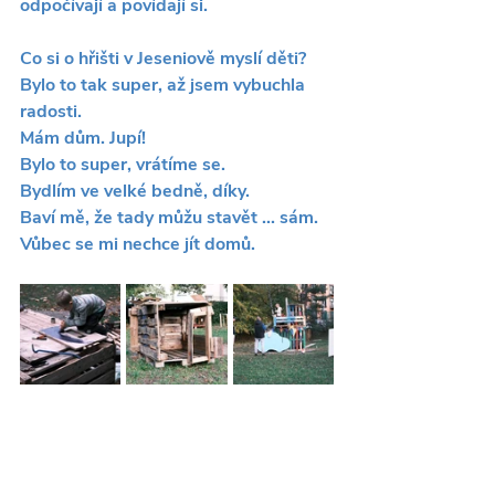
odpočívají a povídají si.
Co si o hřišti v Jeseniově myslí děti?
Bylo to tak super, až jsem vybuchla 
radosti.
Mám dům. Jupí!
Bylo to super, vrátíme se.
Bydlím ve velké bedně, díky.
Baví mě, že tady můžu stavět ... sám.
Vůbec se mi nechce jít domů.