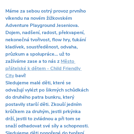
Máme za sebou ostrý provoz prvního 
víkendu na novém žižkovském 
Adventure Playground Jeseniova. 
Dojem, nadšení, radost, překvapení, 
nekonečná tvořivost, flow hry, ťukání 
kladívek, soustředěnost, odvaha, 
průzkum a spolupráce... už to 
zažíváme zase a to nás z 
Město 
přátelské k dětem - Child Friendly 
City
 baví!
Sledujeme malé děti, které se 
odvažují vylézt po šikmých schůdkách 
do druhého patra bunkru, který 
postavily starší děti. Zkouší jedním 
krůčkem za druhým, jestli prkýnka 
drží, jestli to zvládnou a při tom se 
snaží odhadovat své síly a schopnosti.
Sledujeme děti ponořené do tvoření 